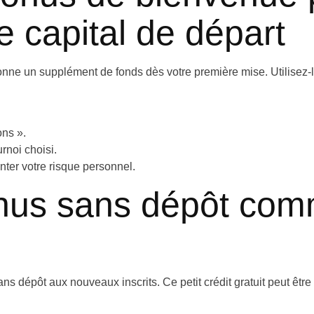
 capital de départ
e un supplément de fonds dès votre première mise. Utilisez-le 
ons ».
urnoi choisi.
ter votre risque personnel.
bonus sans dépôt com
 dépôt aux nouveaux inscrits. Ce petit crédit gratuit peut êtr