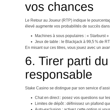
vos chances
Le Retour au Joueur (RTP) indique le pourcentag
élevé augmente vos probabilités de succès dans 
Machines à sous populaires : « Starburst 
Jeux de table : le Blackjack à 99,5 % de RTP
En misant sur ces titres, vous jouez avec un avan
6. Tirer parti d
responsable
Stake Casino se distingue par son service d’assi
Chat en direct : posez vos questions sur le
Limites de dépôt : définissez un plafond qu
Auto‑exclusion : activez cette option si vo