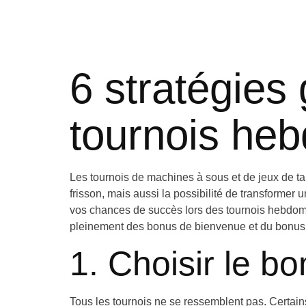
6 stratégies
tournois he
Les tournois de machines à sous et de jeux de ta
frisson, mais aussi la possibilité de transforme
vos chances de succès lors des tournois hebdoma
pleinement des bonus de bienvenue et du bonus
1. Choisir le bo
Tous les tournois ne se ressemblent pas. Certains 