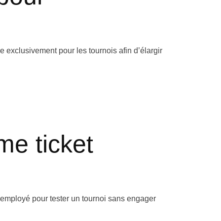
exclusivement pour les tournois afin d’élargir
me ticket
e employé pour tester un tournoi sans engager