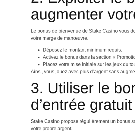
augmenter votre
Le bonus de bienvenue de Stake Casino vous donn
votre marge de manœuvre.
Déposez le montant minimum requis.
Activez le bonus dans la section « Promoti
Placez votre mise initiale sur les jeux du to
Ainsi, vous jouez avec plus d’argent sans augmen
3. Utiliser le 
d’entrée gratuit
Stake Casino propose régulièrement un bonus sans
votre propre argent.