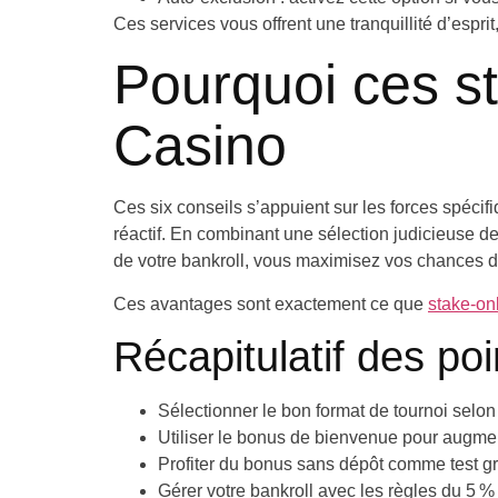
Ces services vous offrent une tranquillité d’espr
Pourquoi ces st
Casino
Ces six conseils s’appuient sur les forces spécif
réactif. En combinant une sélection judicieuse de
de votre bankroll, vous maximisez vos chances d
Ces avantages sont exactement ce que
stake-onl
Récapitulatif des poi
Sélectionner le bon format de tournoi selon v
Utiliser le bonus de bienvenue pour augmen
Profiter du bonus sans dépôt comme test gra
Gérer votre bankroll avec les règles du 5 %