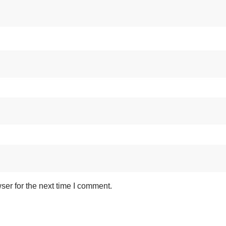
ser for the next time I comment.