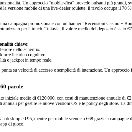
 funzionalità. Un approccio “mobile‑first” prevede pulsanti più grandi, 
è la versione mobile di una live‑dealer roulette: il tavolo occupa il 70 
 che una campagna promozionale con un banner “Recensioni Casino + Bo
timizzato per il touch. Tuttavia, il valore medio del deposito è stato €
onalità chiave:
nferiore dello schermo.
idurre il carico cognitivo.
ità e jackpot in tempo reale.
le punta su velocità di accesso e semplicità di interazione. Un approccio
460 parole
to iniziale medio di €120 000, con costi di manutenzione annuale di €2
nnuali per gestire le nuove versioni OS e le policy degli store. La diffe
via desktop è €95, mentre per mobile scende a €68 grazie a campagne di i
 app di gioco.