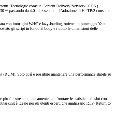
eno potenti. Tecnologie come le Content Delivery Network (CDN)
del 30 % passando da 4,0 a 2,8 secondi. L’adozione di HTTP/2 consente
zata con immagini WebP e lazy‑loading, ottiene un punteggio 92 su
tato gli script in fondo al body e ridotto le dimensioni delle
ng (RUM). Solo così è possibile mantenere una performance stabile su
 più finestre simultaneamente, confrontare le statistiche di slot con
ultitasking è ideale per gli utenti esperti che analizzano RTP (Return to