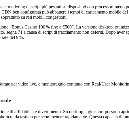
itata e rendering di script più pesanti su dispositivi con processori m
. Una CDN ben configurata può abbattere i tempi di caricamento mobile 
 soprattutto su reti mobili congestioni.
zione “Bonus Casinò 100 % fino a €500”. La versione desktop, ottimiz
, segna 71 a causa di script di tracciamento non deferiti. Dopo aver spos
 rate del 9 %.
Bitrate per video live, e monitoraggio continuo con Real‑User Monitori
arole
one di affidabilità e divertimento. Su desktop, i giocatori possono aprire
are shortcut da tastiera per scommettere rapidamente. Questa capacità di m