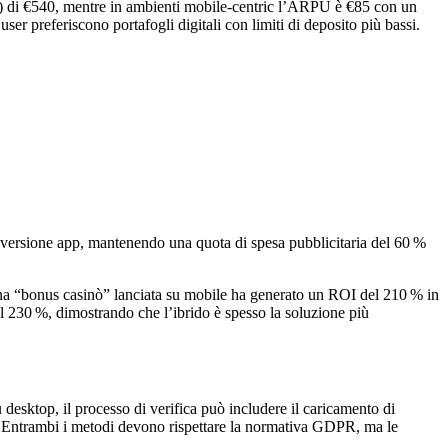
V) di €540, mentre in ambienti mobile‑centric l’ARPU è €85 con un
er preferiscono portafogli digitali con limiti di deposito più bassi.
la versione app, mantenendo una quota di spesa pubblicitaria del 60 %
agna “bonus casinò” lanciata su mobile ha generato un ROI del 210 % in
l 230 %, dimostrando che l’ibrido è spesso la soluzione più
esktop, il processo di verifica può includere il caricamento di
ie. Entrambi i metodi devono rispettare la normativa GDPR, ma le