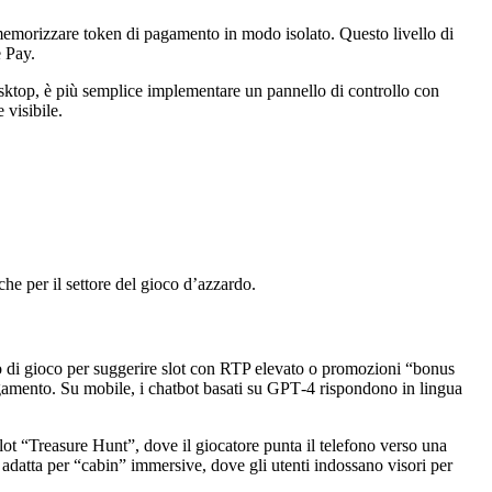
r memorizzare token di pagamento in modo isolato. Questo livello di
e Pay.
esktop, è più semplice implementare un pannello di controllo con
 visibile.
he per il settore del gioco d’azzardo.
to di gioco per suggerire slot con RTP elevato o promozioni “bonus
agamento. Su mobile, i chatbot basati su GPT‑4 rispondono in lingua
lot “Treasure Hunt”, dove il giocatore punta il telefono verso una
iù adatta per “cabin” immersive, dove gli utenti indossano visori per