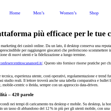
Home
Men’s
Women’s
Shop
attaforma più efficace per le tue
 marketing dei casinò online. Da un lato, il desktop conserva una reputazi
imprescindibile per raggiungere giocatori che preferiscono scommettere 
ione di nuovi utenti e la fidelizzazione a lungo termine.
onfesercentitoscananord.it/
. Questo sito fornisce risorse pratiche per c
 tecnica, esperienza utente, costi operativi, regolamentazione e trend f
udio reali. Il lettore troverà anche una tabella comparativa e bullet list 
ic, mobile‑centric o ibrida, sempre con un approccio data‑driven.
lità – 420 parole
secondi nei tempi di caricamento tra desktop e mobile. Su desktop, la h
 in un tasso di abbandono del 12 % in più per gli utenti mobile, con una 