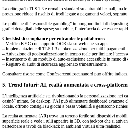
La crittografia TLS 1.3 è ormai lo standard su entrambi i canali, ma l
protezione riduce il rischio di frodi legate a pagamenti veloci, soprat
Le politiche di “responsible gambling” impongono limiti di deposito gi
grafici dettagliati delle spese; su mobile, l’interfaccia deve essere r
Checklist di compliance per entrambe le piattaforme:
– Verifica KYC con supporto OCR sia su web che su app.
– Implementazione di TLS 1.3 e tokenizzazione per tutti i pagamenti.
– Attivazione di geolocalizzazione in tempo reale per limitare l’accesso
– Inserimento di un modulo di auto‑esclusione accessibile in meno di 
– Registro di audit di sicurezza aggiornato trimestralmente.
Consultare risorse come Confesercentitoscananord può offrire indicazion
5. Trend futuri: AI, realtà aumentata e cross‑platfor
L’intelligenza artificiale sta rivoluzionando la personalizzazione ne
casinò” mirate. Su desktop, l’AI può alimentare dashboard avanzate ch
locale, offrono consigli su giochi a bassa volatilità e gestiscono richi
La realtà aumentata (AR) trova un terreno fertile sui dispositivi mobil
superficie reale e vede i rulli apparire in 3D, con jackpot che si attiva
partecipare a tavoli da blackjack in ambienti virtuali ultra‑realistici.