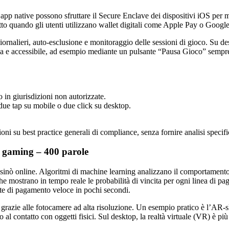
e app native possono sfruttare il Secure Enclave dei dispositivi iOS pe
tutto quando gli utenti utilizzano wallet digitali come Apple Pay o Googl
ornalieri, auto‑esclusione e monitoraggio delle sessioni di gioco. Su d
apida e accessibile, ad esempio mediante un pulsante “Pausa Gioco” sempre
 in giurisdizioni non autorizzate.
due tap su mobile o due click su desktop.
i su best practice generali di compliance, senza fornire analisi specific
m gaming – 400 parole
i casinò online. Algoritmi di machine learning analizzano il comportamen
e mostrano in tempo reale le probabilità di vincita per ogni linea di p
este di pagamento veloce in pochi secondi.
i grazie alle fotocamere ad alta risoluzione. Un esempio pratico è l’AR‑s
no al contatto con oggetti fisici. Sul desktop, la realtà virtuale (VR) è p