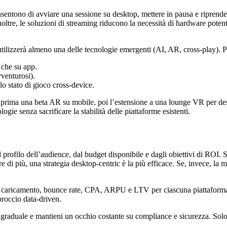
sentono di avviare una sessione su desktop, mettere in pausa e riprende
oltre, le soluzioni di streaming riducono la necessità di hardware poten
utilizzerà almeno una delle tecnologie emergenti (AI, AR, cross‑play). Pe
 che su app.
vventurosi).
llo stato di gioco cross‑device.
 prima una beta AR su mobile, poi l’estensione a una lounge VR per des
gie senza sacrificare la stabilità delle piattaforme esistenti.
filo dell’audience, dal budget disponibile e dagli obiettivi di ROI. Se i
re di più, una strategia desktop‑centric è la più efficace. Se, invece, la
di caricamento, bounce rate, CPA, ARPU e LTV per ciascuna piattaform
pproccio data‑driven.
t graduale e mantieni un occhio costante su compliance e sicurezza. Solo c