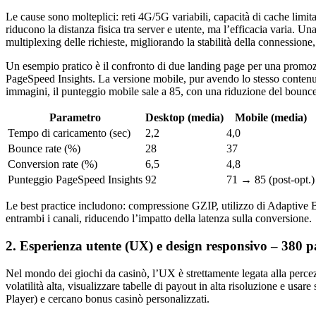
Le cause sono molteplici: reti 4G/5G variabili, capacità di cache lim
riducono la distanza fisica tra server e utente, ma l’efficacia varia
multiplexing delle richieste, migliorando la stabilità della connessione,
Un esempio pratico è il confronto di due landing page per una promo
PageSpeed Insights. La versione mobile, pur avendo lo stesso contenuto
immagini, il punteggio mobile sale a 85, con una riduzione del bounce
Parametro
Desktop (media)
Mobile (media)
Tempo di caricamento (sec)
2,2
4,0
Bounce rate (%)
28
37
Conversion rate (%)
6,5
4,8
Punteggio PageSpeed Insights
92
71 → 85 (post‑opt.)
Le best practice includono: compressione GZIP, utilizzo di Adaptive 
entrambi i canali, riducendo l’impatto della latenza sulla conversione.
2. Esperienza utente (UX) e design responsivo – 380 p
Nel mondo dei giochi da casinò, l’UX è strettamente legata alla percezi
volatilità alta, visualizzare tabelle di payout in alta risoluzione e us
Player) e cercano bonus casinò personalizzati.