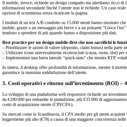
Il mobile, invece, richiede un design compatto ma altrettanto ricco di
informazioni secondarie finché l’utente non le richiede. Un caso reale 
opzioni di scommessa senza ricaricare la pagina.
I risultati di un test A/B condotto su 15.000 utenti hanno mostrato
mobile, grazie a un messaggio più breve e a un pulsante “Gioca Ora” ot
tendono a spendere di più quando hanno a disposizione più dati.
Best practice per un design mobile‑first che non sacrifichi le funzi
– Prioritizzare le azioni di valore (deposito, claim bonus) nella parte i
– Utilizzare icone universalmente riconosciute (cassa, ruota, slot) per r
– Implementare una barra laterale “quick‑stats” che mostra RTP, volatil
In sintesi, il desktop offre profondità di informazione, mentre il mobi
garantisce la massima soddisfazione dell’utente.
3. Costi operativi e ritorno sull’investimento (ROI) – 
Lo sviluppo di una piattaforma web responsive richiede un investimen
da €180 000 per entrambe le piattaforme, più €35 000 di aggiornamenti a
costo di acquisizione utente (CPI/CPA).
Su mercati come la Scandinavia, il CPA medio per gli utenti acquisiti 
leggermente più alto (€78) a causa di una maggiore concorrenza nelle