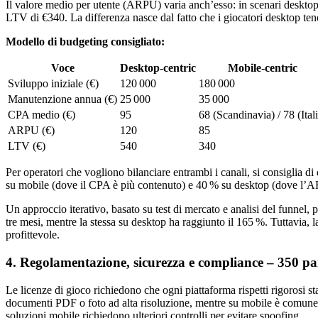
Il valore medio per utente (ARPU) varia anch’esso: in scenari deskt
LTV di €340. La differenza nasce dal fatto che i giocatori desktop tend
Modello di budgeting consigliato:
Voce
Desktop‑centric
Mobile‑centric
Sviluppo iniziale (€)
120 000
180 000
Manutenzione annua (€)
25 000
35 000
CPA medio (€)
95
68 (Scandinavia) / 78 (Itali
ARPU (€)
120
85
LTV (€)
540
340
Per operatori che vogliono bilanciare entrambi i canali, si consiglia 
su mobile (dove il CPA è più contenuto) e 40 % su desktop (dove l’A
Un approccio iterativo, basato su test di mercato e analisi del funne
tre mesi, mentre la stessa su desktop ha raggiunto il 165 %. Tuttavia,
profittevole.
4. Regolamentazione, sicurezza e compliance – 350 pa
Le licenze di gioco richiedono che ogni piattaforma rispetti rigorosi
documenti PDF o foto ad alta risoluzione, mentre su mobile è comune l
soluzioni mobile richiedono ulteriori controlli per evitare spoofing.