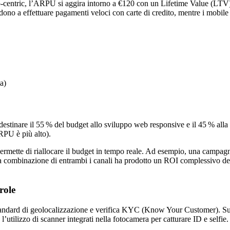
op‑centric, l’ARPU si aggira intorno a €120 con un Lifetime Value (LT
ono a effettuare pagamenti veloci con carte di credito, mentre i mobile us
a)
di destinare il 55 % del budget allo sviluppo web responsive e il 45 % al
RPU è più alto).
l, permette di riallocare il budget in tempo reale. Ad esempio, una camp
 la combinazione di entrambi i canali ha prodotto un ROI complessivo de
role
 standard di geolocalizzazione e verifica KYC (Know Your Customer). Su d
’utilizzo di scanner integrati nella fotocamera per catturare ID e self