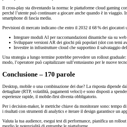
Il cross‑play sta diventando la norma: le piattaforme cloud gaming con
perché l’utente può continuare a giocare anche quando è in viaggio. In
smartphone di fascia media.
Previsioni di mercato indicano che entro il 2032 il 68 % dei giocatori 
Integrare moduli AI per raccomandazioni dinamiche sia su web
Sviluppare versioni AR dei giochi più popolari (slot con temi a
Investire in infrastrutture cloud che supportino il salvataggio de
Una strategia a lungo termine potrebbe prevedere un rollout graduale:
modo, l’operatore può capitalizzare sull’entusiasmo per le nuove tecnolo
Conclusione – 170 parole
Desktop, mobile o una combinazione dei due? La risposta dipende dal pro
dettagliate (RTP, volatilità, pagamenti veloci) e sono disposti a spende
esperienze rapide, il mobile‑first diventa obbligatorio.
Per i decision‑maker, le metriche chiave da monitorare sono: tempo 
i risultati con strumenti di analytics e iterare il design garantisce un a
Valuta la tua audience, esegui test di performance, pianifica un rollou
meglio le potenzialità di entrambe le piattaforme.