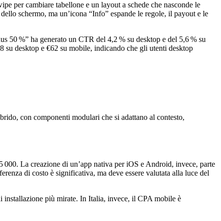
swipe per cambiare tabellone e un layout a schede che nasconde le
% dello schermo, ma un’icona “Info” espande le regole, il payout e le
nus 50 %” ha generato un CTR del 4,2 % su desktop e del 5,6 % su
78 su desktop e €62 su mobile, indicando che gli utenti desktop
 ibrido, con componenti modulari che si adattano al contesto,
5 000. La creazione di un’app nativa per iOS e Android, invece, parte
renza di costo è significativa, ma deve essere valutata alla luce del
nstallazione più mirate. In Italia, invece, il CPA mobile è