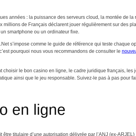
ues années : la puissance des serveurs cloud, la montée de la 
x millions de Français déclarent jouer régulièrement sur des plat
s un smartphone ou un ordinateur fixe.
.Net s’impose comme le guide de référence qui teste chaque opér
 ; c’est pourquoi nous vous recommandons de consulter le
nouvea
choisir le bon casino en ligne, le cadre juridique français, le
ique ainsi que le jeu responsable. Suivez‑le pas à pas pour faire
o en ligne
oit être titulaire d’une autorisation délivrée par l’ANJ (ex‑ARJE