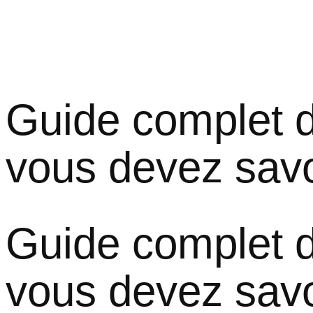
Guide complet du
vous devez savo
Guide complet du
vous devez savo