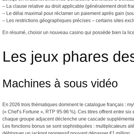
– La clause relative au droit applicable (généralement droit fra
– Le délai maximal pour réclamer un paiement après gain (souv
– Les restrictions géographiques précises – certains sites excl
En résumé, choisir un nouveau casino qui possède bien la lic
Les jeux phares des
Machines à sous vidéo
En 2026 trois thématiques dominent le catalogue français : my
(« Chef’s Fortune », RTP 95‑96 %). Ces titres offrent entre si
chaque groupe adjacent déclenche une cascade supplémentai
Les fonctions bonus se sont sophisti­quées : multiplicateurs aléa
débloquer un jackpot progressif pouvant dépasser €1 million.