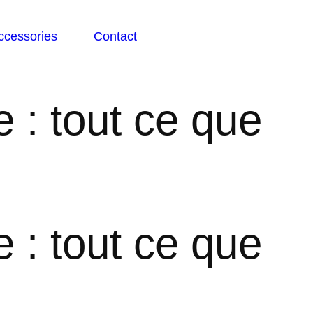
ccessories
Contact
 : tout ce que
 : tout ce que