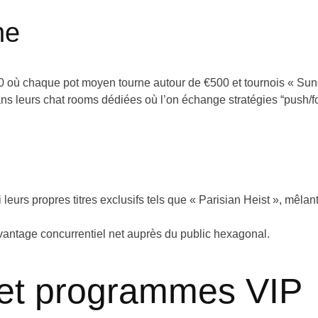
ne
ù chaque pot moyen tourne autour de €500 et tournois « Sunday
ns leurs chat rooms dédiées où l’on échange stratégies “push/f
eurs propres titres exclusifs tels que « Parisian Heist », mêl
antage concurrentiel net auprès du public hexagonal.
 et programmes VIP