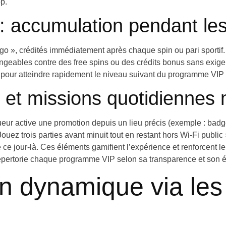
p.
 : accumulation pendant le
 », crédités immédiatement après chaque spin ou pari sportif. 
ngeables contre des free spins ou des crédits bonus sans exig
ur pour atteindre rapidement le niveau suivant du programme VIP
 et missions quotidiennes 
ueur active une promotion depuis un lieu précis (exemple : ba
uez trois parties avant minuit tout en restant hors Wi‑Fi public »
ce jour‑là. Ces éléments gamifient l’expérience et renforcent
épertorie chaque programme VIP selon sa transparence et son é
on dynamique via le