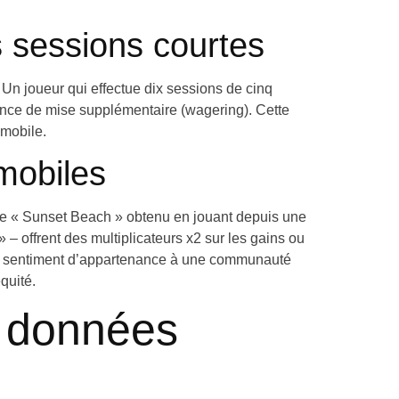
s sessions courtes
Un joueur qui effectue dix sessions de cinq
ence de mise supplémentaire (wagering). Cette
 mobile.
mobiles
dge « Sunset Beach » obtenu en jouant depuis une
 – offrent des multiplicateurs x2 sur les gains ou
 le sentiment d’appartenance à une communauté
quité.
s données