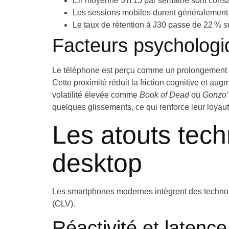
En moyenne 3 h 15 par semaine sont consac
Les sessions mobiles durent généralement 8‑
Le taux de rétention à J30 passe de 22 % s
Facteurs psychologiq
Le téléphone est perçu comme un prolongement natu
Cette proximité réduit la friction cognitive et a
volatilité élevée comme
Book of Dead
ou
Gonzo’
quelques glissements, ce qui renforce leur loyaut
Les atouts tech
desktop
Les smartphones modernes intègrent des technolo
(CLV).
Réactivité et latenc