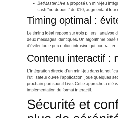
BetMaster Live
a proposé un mini‑jeu intégré
cash “no‑deposit” de €10, augmentant leu
Timing optimal : évi
Le timing idéal repose sur trois piliers : analyse
deux messages identiques. Un algorithme basé su
d’éviter toute perception intrusive qui pourrait e
Contenu interactif : 
L’intégration directe d’un mini‑jeu dans la notif
l’utilisateur ouvre l’application, joue quelques 
prochain pari sportif Live. Cette approche a été 
implémentation du format interactif.
Sécurité et con