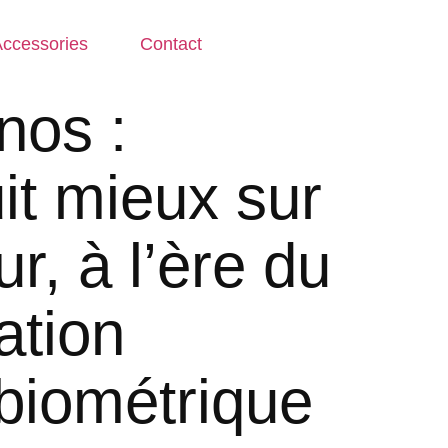
ccessories
Contact
nos :
uit mieux sur
r, à l’ère du
ation
 biométrique