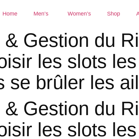
Home
Men’s
Women’s
Shop
A
& Gestion du Ri
sir les slots le
 se brûler les ai
& Gestion du Ri
sir les slots le