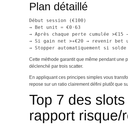
Plan détaillé
Début session (€100)

→ Bet unit = €0·63

→ Après chaque perte cumulée >€15 →
→ Si gain net >+€20 → revenir bet u
Cette méthode garantit que même pendant une pér
déclenché par trois scatter.
En appliquant ces principes simples vous trans
repose sur un ratio clairement défini plutôt que
Top 7 des slots
rapport risque