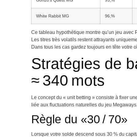
Gonzo’s Quest MG
95,%
White Rabbit MG
96,%
Ce tableau hypothétique montre qu’un jeu avec
Les titres très volatils restent attrayants unique
Dans tous les cas gardez toujours en tête votre obj
Stratégies de 
≈ 340 mots
Le concept du « unit betting » consiste à fixer un
liée aux fluctuations naturelles du jeu Megaways
Règle du «30 / 70»
Lorsque votre solde descend sous 30 % du capital