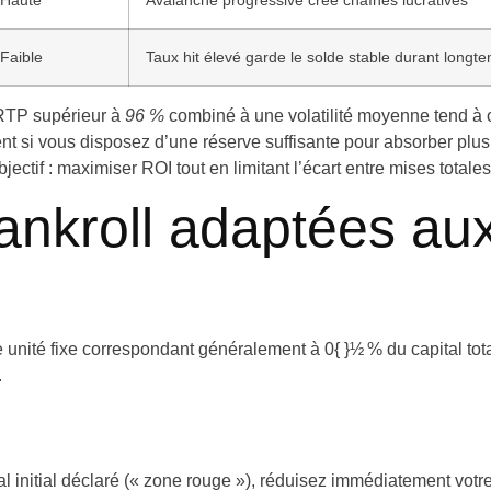
Haute
Avalanche progressive crée chaînes lucratives
Faible
Taux hit élevé garde le solde stable durant longt
 RTP supérieur à
96 %
combiné à une volatilité moyenne tend à of
ment si vous disposez d’une réserve suffisante pour absorber plu
ectif : maximiser ROI tout en limitant l’écart entre mises totales
bankroll adaptées a
e unité fixe correspondant généralement à 0{ }½ % du capital tota
.
 initial déclaré (« zone rouge »), réduisez immédiatement votre