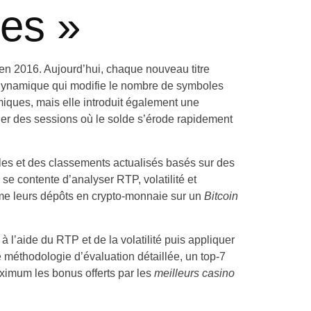
les »
n 2016. Aujourd’hui, chaque nouveau titre
 dynamique qui modifie le nombre de symboles
miques, mais elle introduit également une
îner des sessions où le solde s’érode rapidement
les et des classements actualisés basés sur des
 se contente d’analyser RTP, volatilité et
même leurs dépôts en crypto‑monnaie sur un
Bitcoin
 l’aide du RTP et de la volatilité puis appliquer
 méthodologie d’évaluation détaillée, un top‑7
aximum les bonus offerts par les
meilleurs casino