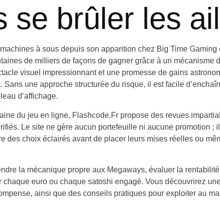
 se brûler les ai
 machines à sous depuis son apparition chez Big Time Gaming e
entaines de milliers de façons de gagner grâce à un mécanisme
spectacle visuel impressionnant et une promesse de gains astrono
. Sans une approche structurée du risque, il est facile d’encha
bleau d’affichage.
ine du jeu en ligne, Flashcode.Fr propose des revues impartia
fiés. Le site ne gère aucun portefeuille ni aucune promotion ; il
aire des choix éclairés avant de placer leurs mises réelles ou 
rendre la mécanique propre aux Megaways, évaluer la rentabilité à
ser chaque euro ou chaque satoshi engagé. Vous découvrirez une
compense, ainsi que des conseils pratiques pour exploiter au m