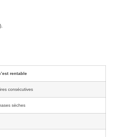
).
’est rentable
oires consécutives
phases sèches