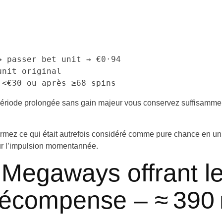
 passer bet unit → €0·94

nit original

iode prolongée sans gain majeur vous conservez suffisamment p
formez ce qui était autrefois considéré comme pure chance en 
 sur l’impulsion momentannée.
 Megaways offrant le
/récompense – ≈ 390