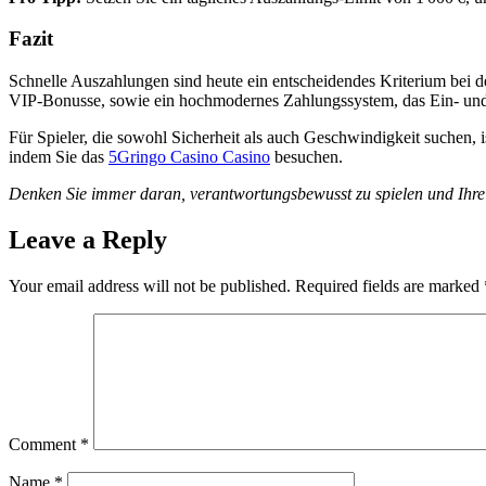
Fazit
Schnelle Auszahlungen sind heute ein entscheidendes Kriterium bei 
VIP‑Bonusse, sowie ein hochmodernes Zahlungssystem, das Ein‑ und
Für Spieler, die sowohl Sicherheit als auch Geschwindigkeit suchen, i
indem Sie das
5Gringo Casino Casino
besuchen.
Denken Sie immer daran, verantwortungsbewusst zu spielen und Ihre Lim
Leave a Reply
Your email address will not be published.
Required fields are marked
Comment
*
Name
*