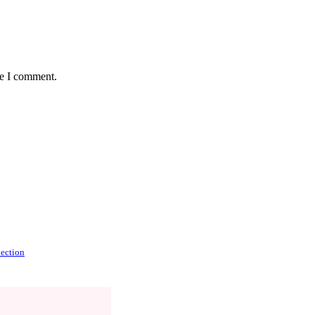
me I comment.
ection