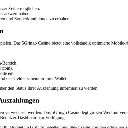
urzer Zeit ermöglichen.
Umsatzwert haben.
n und Sonderkonditionen zu erhalten.
en
pielen. Das 5Gringo Casino bietet eine vollständig optimierte Mobile‑
n‑Bereich.
tcoin).
ode ein.
nd das Geld erscheint in Ihrer Wallet.
ber den Status Ihrer Auszahlung informiert zu werden.
 Auszahlungen
ten verwechselt werden. Das 5Gringo Casino legt großen Wert auf vera
im Benutzer‑Dashboard zur Verfügung.
m Ihr Budget im Griff zu behalten und gleichzeitig von den schnellen A