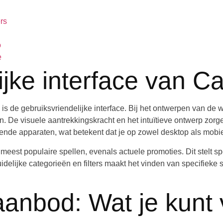
rs
o
e
ijke interface van C
de gebruiksvriendelijke interface. Bij het ontwerpen van de we
De visuele aantrekkingskracht en het intuïtieve ontwerp zorgen
lende apparaten, wat betekent dat je op zowel desktop als mobi
st populaire spellen, evenals actuele promoties. Dit stelt spe
delijke categorieën en filters maakt het vinden van specifieke 
aanbod: Wat je kunt