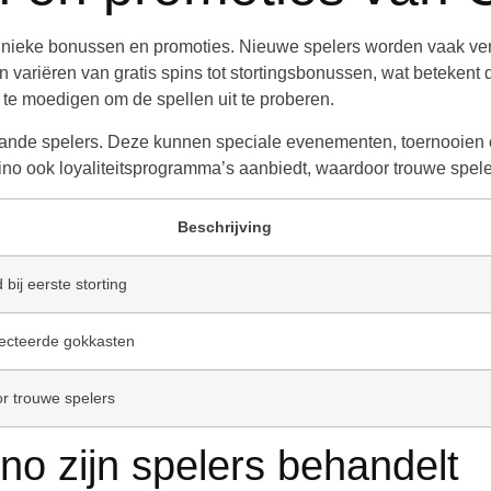
unieke bonussen en promoties. Nieuwe spelers worden vaak verw
riëren van gratis spins tot stortingsbonussen, wat betekent da
 te moedigen om de spellen uit te proberen.
aande spelers. Deze kunnen speciale evenementen, toernooien 
asino ook loyaliteitsprogramma’s aanbiedt, waardoor trouwe sp
Beschrijving
 bij eerste storting
lecteerde gokkasten
r trouwe spelers
no zijn spelers behandelt