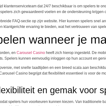
ijd klantenserviceteam dat 24/7 beschikbaar is om spelers te ond
dat spelers zich gewaardeerd voelen en de ondersteuning krijgen
gebreide FAQ-sectie op zijn website. Hier kunnen spelers snel
 klantgerichte ervaring te bieden, wat het vertrouwen van spele
pelen wanneer je maa
worden, en
Carousel Casino
heeft zich hierop ingesteld. De mob
ts. Spelers kunnen eenvoudig inloggen op hun account en geniet
topversie, met snelle laadtijden en een breed scala aan beschik
 Carousel Casino begrijpt dat flexibiliteit essentieel is voor d
exibiliteit en gemak voor s
odat spelers hun voorkeuren kunnen kiezen. Van traditionele b