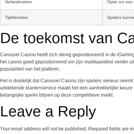
Verlieslimieten
Optie om een m
Tijdslimieten
Spelers kunnen
De toekomst van Car
Carousel Casino heeft zich stevig gepositioneerd in de iGaming
het casino goed gepositioneerd om zijn marktaandeel verder uit
populariteit van het platform.
Het is duidelijk dat Carousel Casino zijn spelers serieus neemt
uitstekende klantenservice maakt het een aantrekkelijke keuze v
belangrijke speler blijven op deze competitieve markt.
Leave a Reply
Your email address will not be published.
Required fields are 