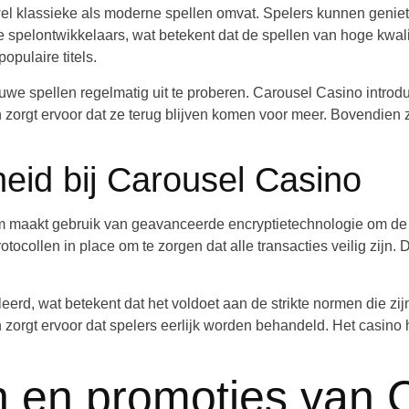
 klassieke als moderne spellen omvat. Spelers kunnen geniete
spelontwikkelaars, wat betekent dat de spellen van hoge kwalit
opulaire titels.
e spellen regelmatig uit te proberen. Carousel Casino introduc
 zorgt ervoor dat ze terug blijven komen voor meer. Bovendien 
eid bij Carousel Casino
tform maakt gebruik van geavanceerde encryptietechnologie om d
protocollen in place om te zorgen dat alle transacties veilig zij
erd, wat betekent dat het voldoet aan de strikte normen die zij
zorgt ervoor dat spelers eerlijk worden behandeld. Het casino h
 en promoties van 