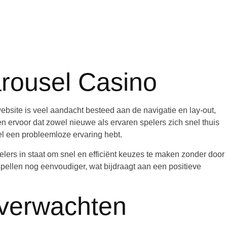
arousel Casino
bsite is veel aandacht besteed aan de navigatie en lay-out,
 ervoor dat zowel nieuwe als ervaren spelers zich snel thuis
el een probleemloze ervaring hebt.
lers in staat om snel en efficiënt keuzes te maken zonder door
spellen nog eenvoudiger, wat bijdraagt aan een positieve
 verwachten