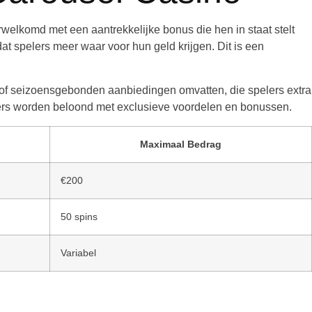
elkomd met een aantrekkelijke bonus die hen in staat stelt
t spelers meer waar voor hun geld krijgen. Dit is een
of seizoensgebonden aanbiedingen omvatten, die spelers extra
elers worden beloond met exclusieve voordelen en bonussen.
Maximaal Bedrag
€200
50 spins
Variabel