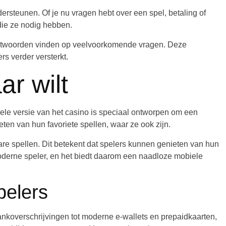
ersteunen. Of je nu vragen hebt over een spel, betaling of
 die ze nodig hebben.
 antwoorden vinden op veelvoorkomende vragen. Deze
rs verder versterkt.
r wilt
iele versie van het casino is speciaal ontworpen om een
en van hun favoriete spellen, waar ze ook zijn.
bare spellen. Dit betekent dat spelers kunnen genieten van hun
e moderne speler, en het biedt daarom een naadloze mobiele
pelers
ankoverschrijvingen tot moderne e-wallets en prepaidkaarten,