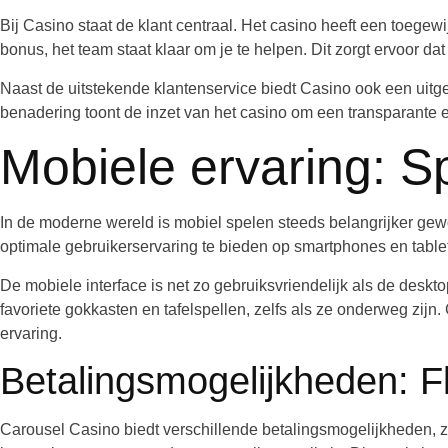
Bij Casino staat de klant centraal. Het casino heeft een toegew
bonus, het team staat klaar om je te helpen. Dit zorgt ervoor 
Naast de uitstekende klantenservice biedt Casino ook een uit
benadering toont de inzet van het casino om een transparante en
Mobiele ervaring: S
In de moderne wereld is mobiel spelen steeds belangrijker ge
optimale gebruikerservaring te bieden op smartphones en table
De mobiele interface is net zo gebruiksvriendelijk als de desk
favoriete gokkasten en tafelspellen, zelfs als ze onderweg zijn.
ervaring.
Betalingsmogelijkheden: Fl
Carousel Casino biedt verschillende betalingsmogelijkheden, z