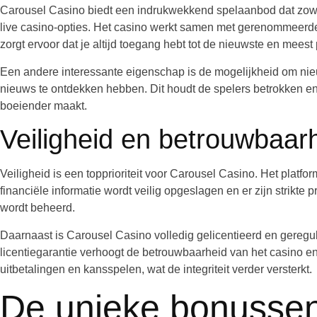
Carousel Casino biedt een indrukwekkend spelaanbod dat zowel
live casino-opties. Het casino werkt samen met gerenommeerde 
zorgt ervoor dat je altijd toegang hebt tot de nieuwste en meest p
Een andere interessante eigenschap is de mogelijkheid om nieuw
nieuws te ontdekken hebben. Dit houdt de spelers betrokken en
boeiender maakt.
Veiligheid en betrouwbaarh
Veiligheid is een topprioriteit voor Carousel Casino. Het pla
financiële informatie wordt veilig opgeslagen en er zijn strikte 
wordt beheerd.
Daarnaast is Carousel Casino volledig gelicentieerd en geregule
licentiegarantie verhoogt de betrouwbaarheid van het casino en 
uitbetalingen en kansspelen, wat de integriteit verder versterkt.
De unieke bonussen