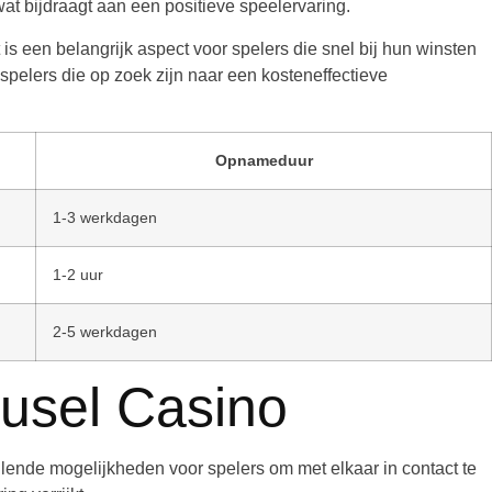
wat bijdraagt aan een positieve speelervaring.
s een belangrijk aspect voor spelers die snel bij hun winsten
pelers die op zoek zijn naar een kosteneffectieve
Opnameduur
1-3 werkdagen
1-2 uur
2-5 werkdagen
ousel Casino
lende mogelijkheden voor spelers om met elkaar in contact te