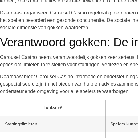
komen, zoals chatfuncties en sociale netwerken. Dit creëert ee
Daarnaast organiseert Carousel Casino regelmatig toernooien 
het spel en bevordert een gezonde concurrentie. De sociale int
sociale dimensie van gokken waarderen.
Verantwoord gokken: De in
Carousel Casino neemt verantwoordelijk gokken zeer serieus. H
opties om limieten in te stellen voor stortingen, verliezen en 
Daarnaast biedt Carousel Casino informatie en ondersteuning v
gespecialiseerd zijn in het bieden van hulp en advies aan men
ondersteunende omgeving voor alle spelers te waarborgen.
Initiatief
Stortingslimieten
Spelers kunne